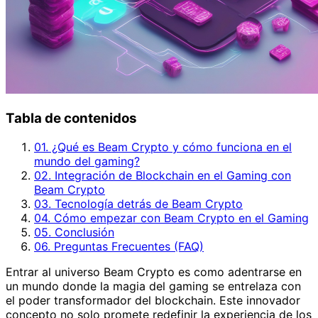
Tabla de contenidos
01. ¿Qué es Beam Crypto y cómo funciona en el
mundo del gaming?
02. Integración de Blockchain en el Gaming con
Beam Crypto
03. Tecnología detrás de Beam Crypto
04. Cómo empezar con Beam Crypto en el Gaming
05. Conclusión
06. Preguntas Frecuentes (FAQ)
Entrar al universo Beam Crypto es como adentrarse en
un mundo donde la magia del gaming se entrelaza con
el poder transformador del blockchain. Este innovador
concepto no solo promete redefinir la experiencia de los