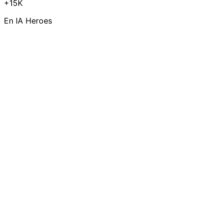
+15K
En IA Heroes