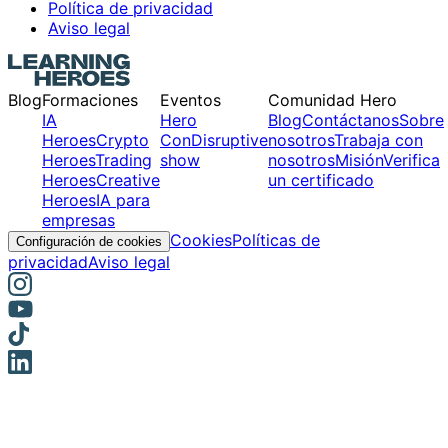
Política de privacidad
Aviso legal
Blog
Formaciones
Eventos
Comunidad Hero
IA
Hero
Blog
Contáctanos
Sobre
Heroes
Crypto
Con
Disruptive
nosotros
Trabaja con
Heroes
Trading
show
nosotros
Misión
Verifica
Heroes
Creative
un certificado
Heroes
IA para
empresas
Cookies
Políticas de
Configuración de cookies
privacidad
Aviso legal