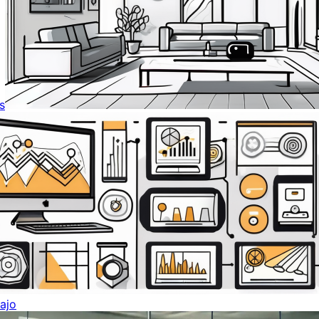
s
ajo