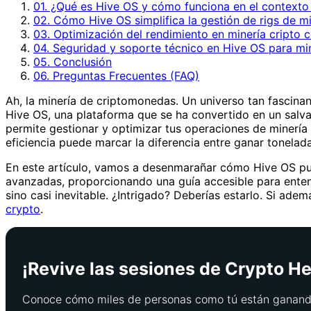
01. ¿Qué es Hive OS y cómo funciona en el contexto 
02. Cómo Hive OS simplifica la gestión de rigs de mi
03. Optimización del rendimiento en minería cripto 
04. Seguridad y soporte técnico en Hive OS para mi
05. Conclusión
06. Preguntas Frecuentes (FAQ)
Ah, la minería de criptomonedas. Un universo tan fascin
Hive OS, una plataforma que se ha convertido en un salva
permite gestionar y optimizar tus operaciones de minería
eficiencia puede marcar la diferencia entre ganar tonelad
En este artículo, vamos a desenmarañar cómo Hive OS pu
avanzadas, proporcionando una guía accesible para entend
sino casi inevitable. ¿Intrigado? Deberías estarlo. Si ade
crypto
.
¡Revive las sesiones de Crypto Her
Conoce cómo miles de personas como tú están ganando