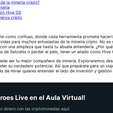
de la minería cripto?
nería
con Hive OS
neros cripto
ante como confuso, donde cada herramienta promete hacerte 
vidas para muchos entusiastas de la minería cripto. No es 
 con una simpleza que hasta tu abuela entendería. ¿Por qu
as de Satoshis o perder el pelo, tener un aliado como Hive
ede ser tu mejor compañero de minería. Exploraremos desd
er su verdadero potencial. Así que prepárate para un viaje
más de minar quieres entender el lado de inversión y gestió
oes Live en el Aula Virtual!
 dinero con las criptomonedas aquí.