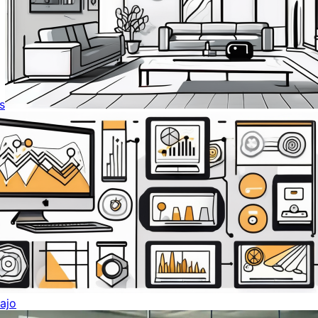
s
ajo