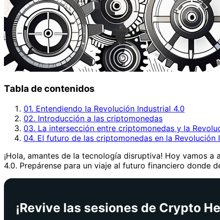
Tabla de contenidos
01. Entendiendo la Revolución Industrial 4.0
02. Introducción a las criptomonedas
03. La intersección entre criptomonedas y la Revoluc
04. El futuro de las criptomonedas en la Revolución I
¡Hola, amantes de la tecnología disruptiva! Hoy vamos a a
4.0. Prepárense para un viaje al futuro financiero dond
¡Revive las sesiones de Crypto Her