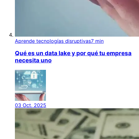
Aprende tecnologías disruptivas
7 min
Qué es un data lake y por qué tu empresa
necesita uno
03 Oct, 2025