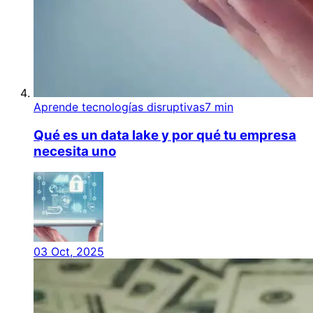
Aprende tecnologías disruptivas
7 min
Qué es un data lake y por qué tu empresa
necesita uno
03 Oct, 2025