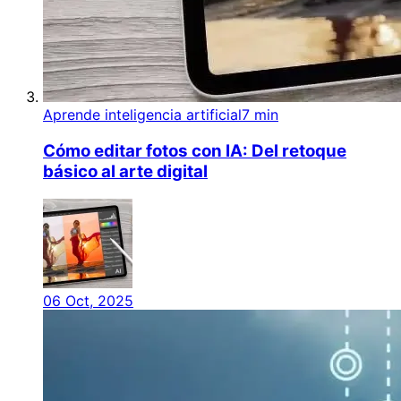
Aprende inteligencia artificial
7 min
Cómo editar fotos con IA: Del retoque
básico al arte digital
06 Oct, 2025