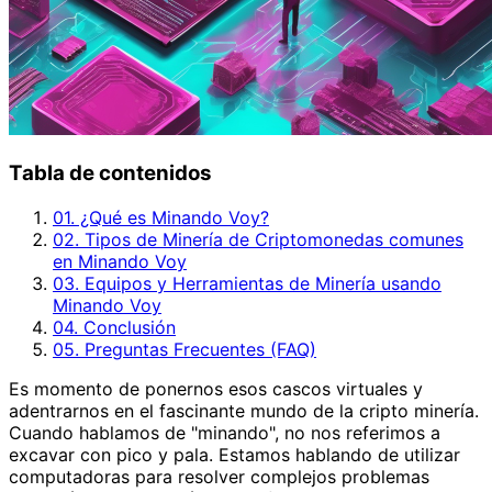
Tabla de contenidos
01. ¿Qué es Minando Voy?
02. Tipos de Minería de Criptomonedas comunes
en Minando Voy
03. Equipos y Herramientas de Minería usando
Minando Voy
04. Conclusión
05. Preguntas Frecuentes (FAQ)
Es momento de ponernos esos cascos virtuales y
adentrarnos en el fascinante mundo de la cripto minería.
Cuando hablamos de "minando", no nos referimos a
excavar con pico y pala. Estamos hablando de utilizar
computadoras para resolver complejos problemas