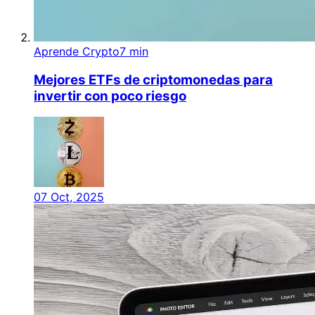
Aprende Crypto
7 min
Mejores ETFs de criptomonedas para
invertir con poco riesgo
07 Oct, 2025