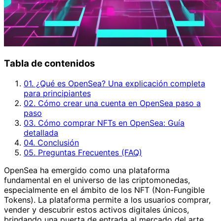
Tabla de contenidos
01. ¿Qué es OpenSea? Una explicación completa
para principiantes
02. Cómo crear una cuenta en OpenSea paso a
paso
03. Cómo comprar NFTs en OpenSea: Guía
detallada
04. Conclusión
05. Preguntas Frecuentes (FAQ)
OpenSea ha emergido como una plataforma
fundamental en el universo de las criptomonedas,
especialmente en el ámbito de los NFT (Non-Fungible
Tokens). La plataforma permite a los usuarios comprar,
vender y descubrir estos activos digitales únicos,
brindando una puerta de entrada al mercado del arte