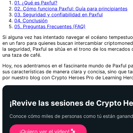
01. ¿Qué es Paxful?
02. Cómo funciona Paxful: Guía para principiantes
03. Seguridad y confiabilidad en Paxful
04. Conclusión
05. Preguntas Frecuentes (FAQ)
Si alguna vez has intentado navegar el océano tempestuo
en un faro para quienes buscan intercambiar criptomonedas
la seguridad, Paxful se sitúa en el trono de los mercad
una taza de café.
Hoy, nos adentramos en el fascinante mundo de Paxful par
sus características de manera clara y concisa, sino que t
por nuestro blog con Crypto Heroes Pro de Learning Heroe
¡Revive las sesiones de Crypto Her
Conoce cómo miles de personas como tú están ganando
¡Quiero ver el vídeo!