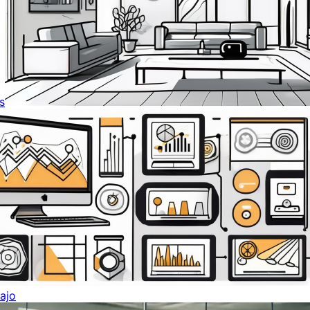
s
ajo