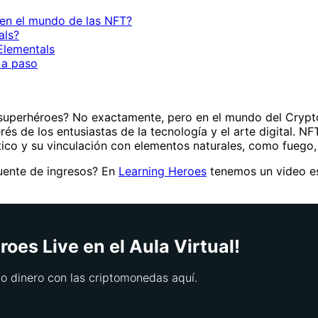
 en el mundo de las NFT?
als?
 Elementals
 a paso
superhéroes? No exactamente, pero en el mundo del Crypto 
s de los entusiastas de la tecnología y el arte digital. NF
stico y su vinculación con elementos naturales, como fuego, 
fuente de ingresos? En
Learning Heroes
tenemos un video es
oes Live en el Aula Virtual!
 dinero con las criptomonedas aquí.