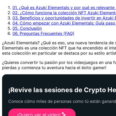
01. ¿Qué es Azuki Elementals y por qué es relevante
02. ¿Cómo funciona la colección NFT Azuki Element
03. Beneficios y oportunidades de invertir en Azuki
04. Cómo empezar con Azuki Elementals: Guía paso
05. Conclusión
06. Preguntas Frecuentes (FAQ)
¿Azuki Elementals? ¿Qué es eso, una nueva tendencia de 
Elementals es una colección NFT que ha encendido el interé
esta colección en particular se destaca por su estilo artí
¿Quieres convertir tu pasión por los videojuegos en una 
pierdas y comienza tu aventura hacia el éxito gamer!
¡Revive las sesiones de Crypto Her
Conoce cómo miles de personas como tú están ganando
¡Quiero ver el vídeo!