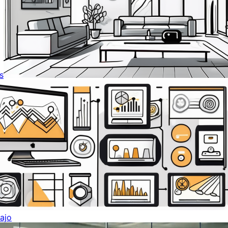
s
ajo