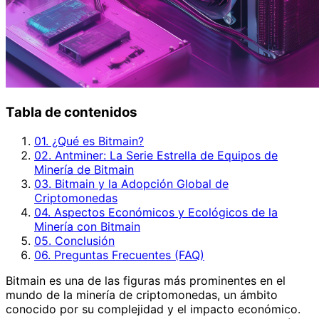
Tabla de contenidos
01. ¿Qué es Bitmain?
02. Antminer: La Serie Estrella de Equipos de
Minería de Bitmain
03. Bitmain y la Adopción Global de
Criptomonedas
04. Aspectos Económicos y Ecológicos de la
Minería con Bitmain
05. Conclusión
06. Preguntas Frecuentes (FAQ)
Bitmain es una de las figuras más prominentes en el
mundo de la minería de criptomonedas, un ámbito
conocido por su complejidad y el impacto económico.