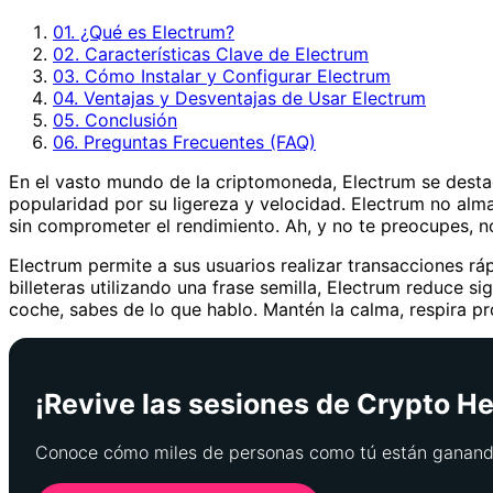
01. ¿Qué es Electrum?
02. Características Clave de Electrum
03. Cómo Instalar y Configurar Electrum
04. Ventajas y Desventajas de Usar Electrum
05. Conclusión
06. Preguntas Frecuentes (FAQ)
En el vasto mundo de la criptomoneda, Electrum se destac
popularidad por su ligereza y velocidad. Electrum no alma
sin comprometer el rendimiento. Ah, y no te preocupes, no
Electrum permite a sus usuarios realizar transacciones r
billeteras utilizando una frase semilla, Electrum reduce s
coche, sabes de lo que hablo. Mantén la calma, respira pr
¡Revive las sesiones de Crypto Her
Conoce cómo miles de personas como tú están ganando