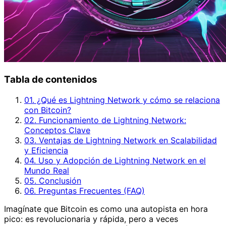
Tabla de contenidos
01. ¿Qué es Lightning Network y cómo se relaciona
con Bitcoin?
02. Funcionamiento de Lightning Network:
Conceptos Clave
03. Ventajas de Lightning Network en Scalabilidad
y Eficiencia
04. Uso y Adopción de Lightning Network en el
Mundo Real
05. Conclusión
06. Preguntas Frecuentes (FAQ)
Imagínate que Bitcoin es como una autopista en hora
pico: es revolucionaria y rápida, pero a veces