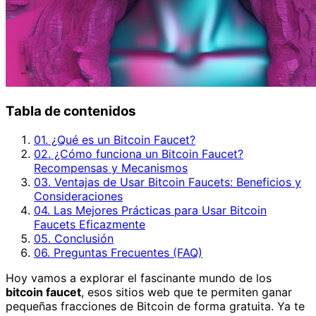
Tabla de contenidos
01. ¿Qué es un Bitcoin Faucet?
02. ¿Cómo funciona un Bitcoin Faucet?
Recompensas y Mecanismos
03. Ventajas de Usar Bitcoin Faucets: Beneficios y
Consideraciones
04. Las Mejores Prácticas para Usar Bitcoin
Faucets Eficazmente
05. Conclusión
06. Preguntas Frecuentes (FAQ)
Hoy vamos a explorar el fascinante mundo de los
bitcoin faucet
, esos sitios web que te permiten ganar
pequeñas fracciones de Bitcoin de forma gratuita. Ya te