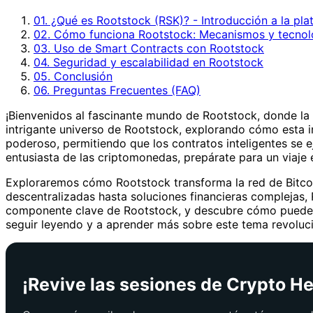
01. ¿Qué es Rootstock (RSK)? - Introducción a la pla
02. Cómo funciona Rootstock: Mecanismos y tecnol
03. Uso de Smart Contracts con Rootstock
04. Seguridad y escalabilidad en Rootstock
05. Conclusión
06. Preguntas Frecuentes (FAQ)
¡Bienvenidos al fascinante mundo de Rootstock, donde la m
intrigante universo de Rootstock, explorando cómo esta 
poderoso, permitiendo que los contratos inteligentes se e
entusiasta de las criptomonedas, prepárate para un viaje
Exploraremos cómo Rootstock transforma la red de Bitcoin
descentralizadas hasta soluciones financieras complejas
componente clave de Rootstock, y descubre cómo puedes a
seguir leyendo y a aprender más sobre este tema revoluci
¡Revive las sesiones de Crypto Her