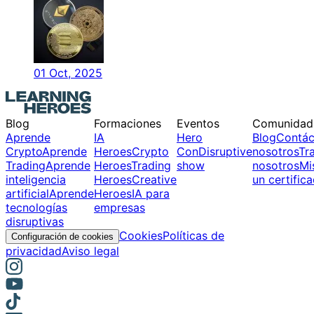
01 Oct, 2025
Blog
Formaciones
Eventos
Comunidad
Aprende
IA
Hero
Blog
Contác
Crypto
Aprende
Heroes
Crypto
Con
Disruptive
nosotros
Tr
Trading
Aprende
Heroes
Trading
show
nosotros
Mi
inteligencia
Heroes
Creative
un certific
artificial
Aprende
Heroes
IA para
tecnologías
empresas
disruptivas
Cookies
Políticas de
Configuración de cookies
privacidad
Aviso legal