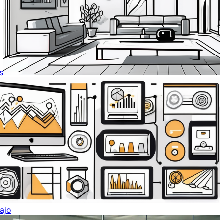
s
ajo