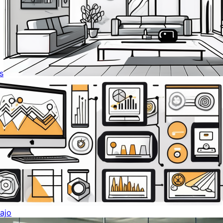
s
ajo