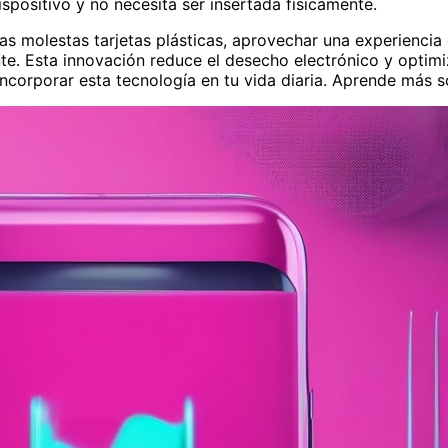
positivo y no necesita ser insertada físicamente.
las molestas tarjetas plásticas, aprovechar una experienci
sente. Esta innovación reduce el desecho electrónico y opti
ncorporar esta tecnología en tu vida diaria. Aprende más s