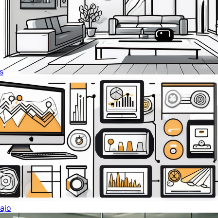
s
ajo