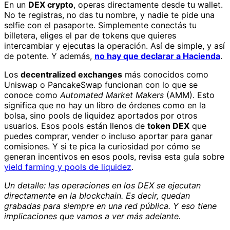
En un
DEX crypto
, operas directamente desde tu wallet.
No te registras, no das tu nombre, y nadie te pide una
selfie con el pasaporte. Simplemente conectás tu
billetera, eliges el par de tokens que quieres
intercambiar y ejecutas la operación. Así de simple, y así
de potente. Y además,
no hay que declarar a Hacienda
.
Los
decentralized exchanges
más conocidos como
Uniswap o PancakeSwap funcionan con lo que se
conoce como
Automated Market Makers
(AMM). Esto
significa que no hay un libro de órdenes como en la
bolsa, sino pools de liquidez aportados por otros
usuarios. Esos pools están llenos de
token DEX
que
puedes comprar, vender o incluso aportar para ganar
comisiones. Y si te pica la curiosidad por cómo se
generan incentivos en esos pools, revisa esta guía sobre
yield farming y pools de liquidez
.
Un detalle: las operaciones en los DEX se ejecutan
directamente en la blockchain. Es decir, quedan
grabadas para siempre en una red pública. Y eso tiene
implicaciones que vamos a ver más adelante.