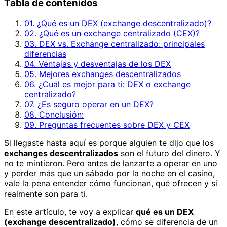
Tabla de contenidos
01. ¿Qué es un DEX (exchange descentralizado)?
02. ¿Qué es un exchange centralizado (CEX)?
03. DEX vs. Exchange centralizado: principales
diferencias
04. Ventajas y desventajas de los DEX
05. Mejores exchanges descentralizados
06. ¿Cuál es mejor para ti: DEX o exchange
centralizado?
07. ¿Es seguro operar en un DEX?
08. Conclusión:
09. Preguntas frecuentes sobre DEX y CEX
Si llegaste hasta aquí es porque alguien te dijo que los
exchanges descentralizados
son el futuro del dinero. Y
no te mintieron. Pero antes de lanzarte a operar en uno
y perder más que un sábado por la noche en el casino,
vale la pena entender cómo funcionan, qué ofrecen y si
realmente son para ti.
En este artículo, te voy a explicar
qué es un DEX
(exchange descentralizado)
, cómo se diferencia de un