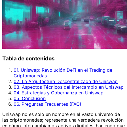
Tabla de contenidos
01. Uniswap: Revolución DeFi en el Trading de
Criptomonedas
02. La Arquitectura Descentralizada de Uniswap
03. Aspectos Técnicos del Intercambio en Uniswap
04. Estrategias y Gobernanza en Uniswap
05. Conclusión
06. Preguntas Frecuentes (FAQ)
Uniswap no es solo un nombre en el vasto universo de
las criptomonedas; representa una verdadera revolución
en cómo intercambiamos activos digitales, haciendo que