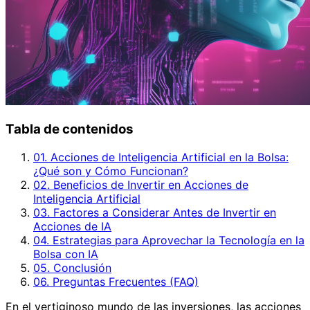
Tabla de contenidos
01. Acciones de Inteligencia Artificial en la Bolsa:
¿Qué son y Cómo Funcionan?
02. Beneficios de Invertir en Acciones de
Inteligencia Artificial
03. Factores a Considerar Antes de Invertir en
Acciones de IA
04. Estrategias para Aprovechar la Tecnología en la
Bolsa con IA
05. Conclusión
06. Preguntas Frecuentes (FAQ)
En el vertiginoso mundo de las inversiones, las acciones