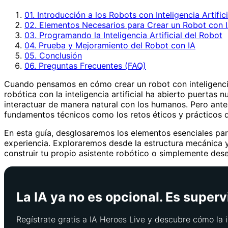
01. Introducción a los Robots con Inteligencia Artifici
02. Elementos Necesarios para Crear un Robot con 
03. Programando la Inteligencia Artificial del Robot
04. Prueba y Mejoramiento del Robot con IA
05. Conclusión
06. Preguntas Frecuentes (FAQ)
Cuando pensamos en cómo crear un robot con inteligencia 
robótica con la inteligencia artificial ha abierto puert
interactuar de manera natural con los humanos. Pero antes
fundamentos técnicos como los retos éticos y prácticos 
En esta guía, desglosaremos los elementos esenciales para 
experiencia. Exploraremos desde la estructura mecánica y
construir tu propio asistente robótico o simplemente de
La IA ya no es opcional. Es superv
Regístrate gratis a IA Heroes Live y descubre cómo la i