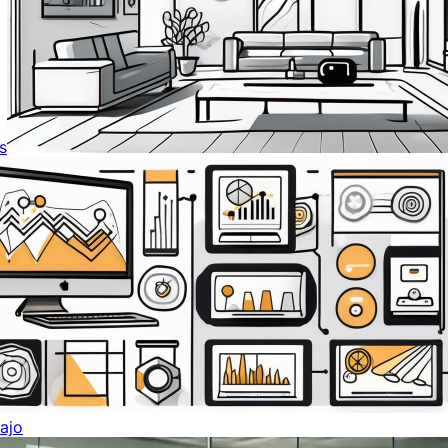
s
ajo