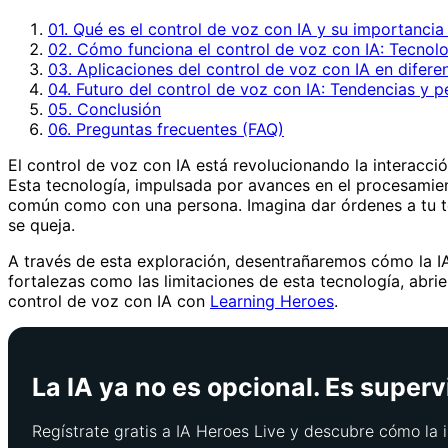
01. Qué es el control de voz con IA y su importanci
02. Cómo funciona el control de voz con IA: Tecnolo
03. Aplicaciones del control de voz con IA en diferen
04. Futuro del control de voz con IA: Tendencias y p
05. Conclusión
06. Preguntas frecuentes (FAQ)
El control de voz con IA está revolucionando la interacc
Esta tecnología, impulsada por avances en el procesamient
común como con una persona. Imagina dar órdenes a tu te
se queja.
A través de esta exploración, desentrañaremos cómo la IA 
fortalezas como las limitaciones de esta tecnología, abrie
control de voz con IA con
Learning Heroes
.
La IA ya no es opcional. Es superv
Regístrate gratis a IA Heroes Live y descubre cómo la i