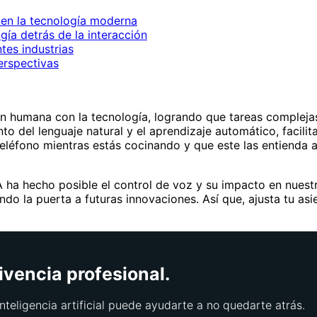
a en la tecnología moderna
gía detrás de la interacción
tes industrias
erspectivas
ión humana con la tecnología, logrando que tareas compleja
o del lenguaje natural y el aprendizaje automático, facilit
léfono mientras estás cocinando y que este las entienda 
ha hecho posible el control de voz y su impacto en nuestra
ndo la puerta a futuras innovaciones. Así que, ajusta tu as
ivencia profesional.
nteligencia artificial puede ayudarte a no quedarte atrás.