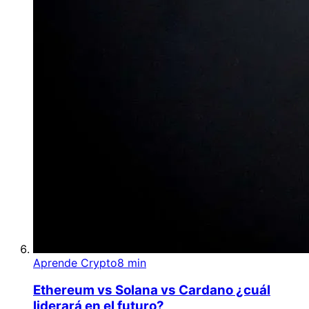
Aprende Crypto
8 min
Ethereum vs Solana vs Cardano ¿cuál
liderará en el futuro?