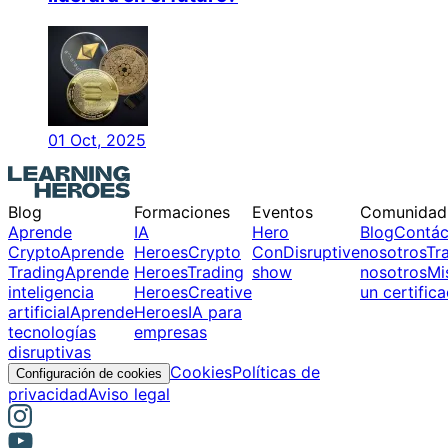
01 Oct, 2025
Blog
Formaciones
Eventos
Comunidad
Aprende
IA
Hero
Blog
Contác
Crypto
Aprende
Heroes
Crypto
Con
Disruptive
nosotros
Tr
Trading
Aprende
Heroes
Trading
show
nosotros
Mi
inteligencia
Heroes
Creative
un certific
artificial
Aprende
Heroes
IA para
tecnologías
empresas
disruptivas
Cookies
Políticas de
Configuración de cookies
privacidad
Aviso legal