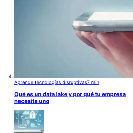
Aprende tecnologías disruptivas
7 min
Qué es un data lake y por qué tu empresa
necesita uno