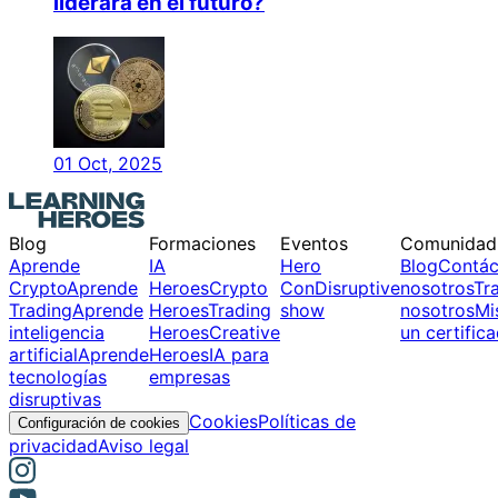
liderará en el futuro?
01 Oct, 2025
Blog
Formaciones
Eventos
Comunidad
Aprende
IA
Hero
Blog
Contác
Crypto
Aprende
Heroes
Crypto
Con
Disruptive
nosotros
Tr
Trading
Aprende
Heroes
Trading
show
nosotros
Mi
inteligencia
Heroes
Creative
un certific
artificial
Aprende
Heroes
IA para
tecnologías
empresas
disruptivas
Cookies
Políticas de
Configuración de cookies
privacidad
Aviso legal