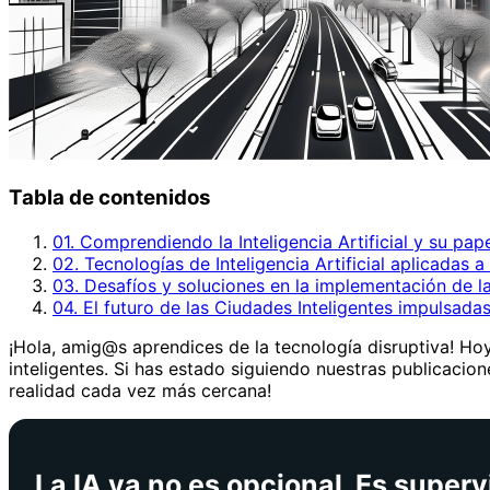
Tabla de contenidos
01. Comprendiendo la Inteligencia Artificial y su pap
02. Tecnologías de Inteligencia Artificial aplicadas a
03. Desafíos y soluciones en la implementación de la I
04. El futuro de las Ciudades Inteligentes impulsadas p
¡Hola, amig@s aprendices de la tecnología disruptiva! Hoy 
inteligentes. Si has estado siguiendo nuestras publicacion
realidad cada vez más cercana!
La IA ya no es opcional. Es superv