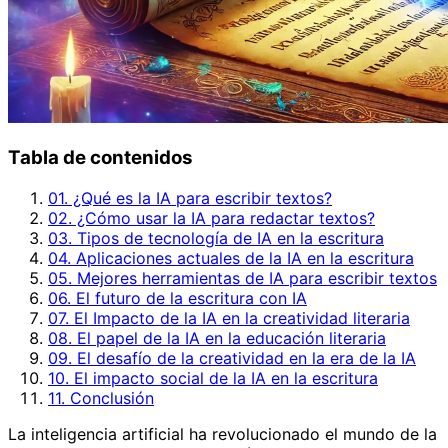
Tabla de contenidos
01. ¿Qué es la IA para escribir textos?
02. ¿Cómo usar la IA para redactar textos?
03. Tipos de tecnología de IA en la escritura
04. Aplicaciones actuales de la IA en la escritura
05. Mejores herramientas de IA para escribir textos
06. El futuro de la escritura con IA
07. El Impacto de la IA en la creatividad literaria
08. El papel de la IA en la educación literaria
09. El desafío de la creatividad en la era de la IA
10. El impacto social de la IA en la escritura
11. Conclusión
La inteligencia artificial ha revolucionado el mundo de la