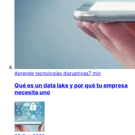
Aprende tecnologías disruptivas
7 min
Qué es un data lake y por qué tu empresa
necesita uno