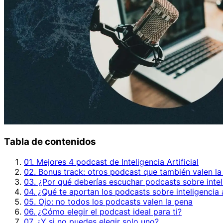
Tabla de contenidos
01. Mejores 4 podcast de Inteligencia Artificial
02. Bonus track: otros podcast que también valen la
03. ¿Por qué deberías escuchar podcasts sobre intelig
04. ¿Qué te aportan los podcasts sobre inteligencia a
05. Ojo: no todos los podcasts valen la pena
06. ¿Cómo elegir el podcast ideal para ti?
07. ¿Y si no puedes elegir solo uno?