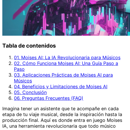
Tabla de contenidos
01. Moises AI: La IA Revolucionaria para Músicos
02. Cómo Funciona Moises AI: Una Guía Paso a
Paso
03. Aplicaciones Prácticas de Moises AI para
Músicos
04. Beneficios y Limitaciones de Moises AI
05. Conclusión
06. Preguntas Frecuentes (FAQ)
Imagina tener un asistente que te acompañe en cada
etapa de tu viaje musical, desde la inspiración hasta la
producción final. Aquí es donde entra en juego Moises
IA, una herramienta revolucionaria que todo músico