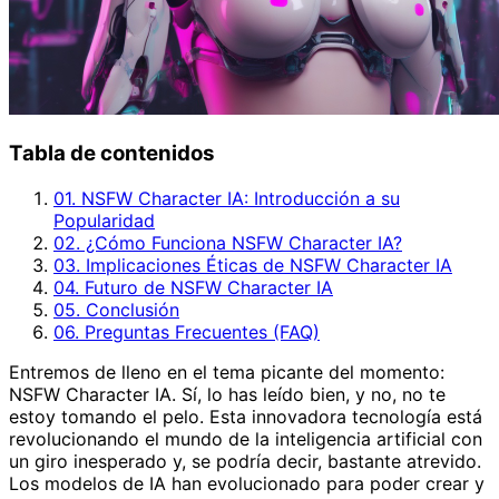
Tabla de contenidos
01. NSFW Character IA: Introducción a su
Popularidad
02. ¿Cómo Funciona NSFW Character IA?
03. Implicaciones Éticas de NSFW Character IA
04. Futuro de NSFW Character IA
05. Conclusión
06. Preguntas Frecuentes (FAQ)
Entremos de lleno en el tema picante del momento:
NSFW Character IA. Sí, lo has leído bien, y no, no te
estoy tomando el pelo. Esta innovadora tecnología está
revolucionando el mundo de la inteligencia artificial con
un giro inesperado y, se podría decir, bastante atrevido.
Los modelos de IA han evolucionado para poder crear y