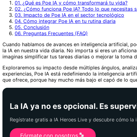
01. ¿Qué es Poe IA y cómo transformará tu vida?
02. ¿Cómo funciona Poe IA? Todo lo que necesitas 
03. Impacto de Poe IA en el sector tecnológico
04. Cómo integrar Poe IA en tu rutina diaria
05. Conclusión
06. Preguntas Frecuentes (FAQ)
Cuando hablamos de avances en inteligencia artificial, p
la IA en nuestra vida diaria. No importa si eres un aficio
imaginas simplificar tus tareas diarias o mejorar la toma 
Exploraremos su impacto desde múltiples ángulos, analiza
experiencias, Poe IA está redefiniendo la inteligencia a
que ofrece, porque hay mucho más bajo el capó de lo que
La IA ya no es opcional. Es superv
Regístrate gratis a IA Heroes Live y descubre cómo la i
Fórmate con nosotros