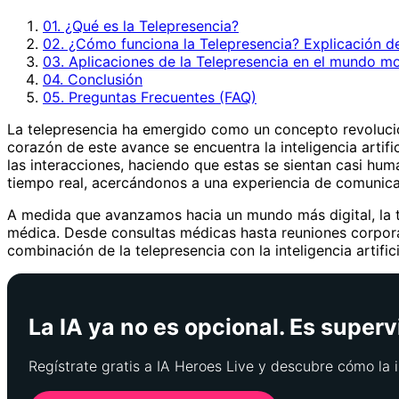
01. ¿Qué es la Telepresencia?
02. ¿Cómo funciona la Telepresencia? Explicación d
03. Aplicaciones de la Telepresencia en el mundo m
04. Conclusión
05. Preguntas Frecuentes (FAQ)
La telepresencia ha emergido como un concepto revolucio
corazón de este avance se encuentra la inteligencia artif
las interacciones, haciendo que estas se sientan casi huma
tiempo real, acercándonos a una experiencia de comunicaci
A medida que avanzamos hacia un mundo más digital, la te
médica. Desde consultas médicas hasta reuniones corporat
combinación de la telepresencia con la inteligencia artif
La IA ya no es opcional. Es superv
Regístrate gratis a IA Heroes Live y descubre cómo la i