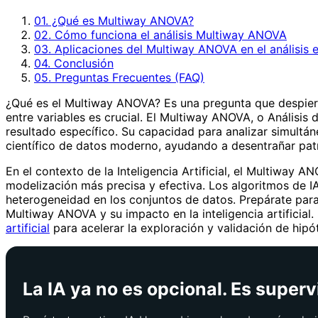
01. ¿Qué es Multiway ANOVA?
02. Cómo funciona el análisis Multiway ANOVA
03. Aplicaciones del Multiway ANOVA en el análisis e
04. Conclusión
05. Preguntas Frecuentes (FAQ)
¿Qué es el Multiway ANOVA? Es una pregunta que despierta
entre variables es crucial. El Multiway ANOVA, o Análisis
resultado específico. Su capacidad para analizar simultán
científico de datos moderno, ayudando a desentrañar pat
En el contexto de la Inteligencia Artificial, el Multiway
modelización más precisa y efectiva. Los algoritmos de I
heterogeneidad en los conjuntos de datos. Prepárate para
Multiway ANOVA y su impacto en la inteligencia artificial. 
artificial
para acelerar la exploración y validación de hipót
La IA ya no es opcional. Es superv