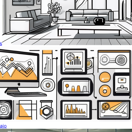
s
ajo