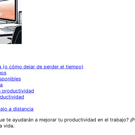
ia (o cómo dejar de perder el tiempo)
nos
sponibles
da
a productividad
oductividad
ajo a distancia
que te ayudarán a mejorar tu productividad en el trabajo? 
a vida.