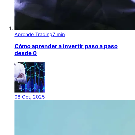
Aprende Trading
7 min
Cómo aprender a invertir paso a paso
desde 0
08 Oct, 2025