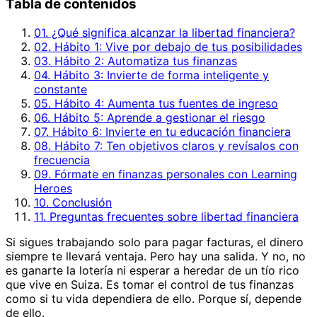
Tabla de contenidos
01. ¿Qué significa alcanzar la libertad financiera?
02. Hábito 1: Vive por debajo de tus posibilidades
03. Hábito 2: Automatiza tus finanzas
04. Hábito 3: Invierte de forma inteligente y
constante
05. Hábito 4: Aumenta tus fuentes de ingreso
06. Hábito 5: Aprende a gestionar el riesgo
07. Hábito 6: Invierte en tu educación financiera
08. Hábito 7: Ten objetivos claros y revísalos con
frecuencia
09. Fórmate en finanzas personales con Learning
Heroes
10. Conclusión
11. Preguntas frecuentes sobre libertad financiera
Si sigues trabajando solo para pagar facturas, el dinero
siempre te llevará ventaja. Pero hay una salida. Y no, no
es ganarte la lotería ni esperar a heredar de un tío rico
que vive en Suiza. Es tomar el control de tus finanzas
como si tu vida dependiera de ello. Porque sí, depende
de ello.