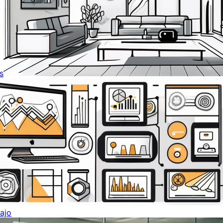
s
ajo